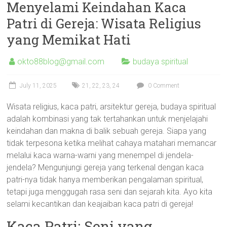
Menyelami Keindahan Kaca
Patri di Gereja: Wisata Religius
yang Memikat Hati
okto88blog@gmail.com
budaya spiritual
July 11, 2025
21
,
22
,
23
,
24
0 Comment
Wisata religius, kaca patri, arsitektur gereja, budaya spiritual
adalah kombinasi yang tak tertahankan untuk menjelajahi
keindahan dan makna di balik sebuah gereja. Siapa yang
tidak terpesona ketika melihat cahaya matahari memancar
melalui kaca warna-warni yang menempel di jendela-
jendela? Mengunjungi gereja yang terkenal dengan kaca
patri-nya tidak hanya memberikan pengalaman spiritual,
tetapi juga menggugah rasa seni dan sejarah kita. Ayo kita
selami kecantikan dan keajaiban kaca patri di gereja!
Kaca Patri: Seni yang