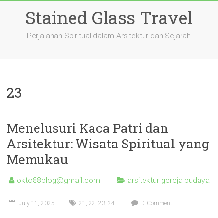
Skip
Stained Glass Travel
to
content
Perjalanan Spiritual dalam Arsitektur dan Sejarah
23
Menelusuri Kaca Patri dan
Arsitektur: Wisata Spiritual yang
Memukau
okto88blog@gmail.com
arsitektur gereja budaya
July 11, 2025
21
,
22
,
23
,
24
0 Comment