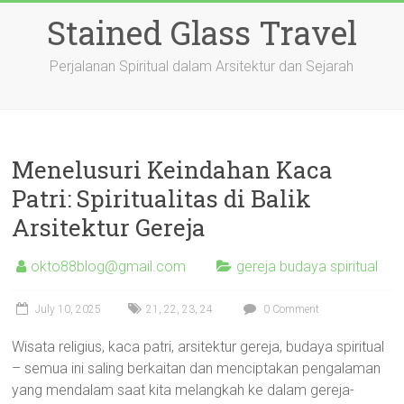
Skip
Stained Glass Travel
to
content
Perjalanan Spiritual dalam Arsitektur dan Sejarah
Menelusuri Keindahan Kaca
Patri: Spiritualitas di Balik
Arsitektur Gereja
okto88blog@gmail.com
gereja budaya spiritual
July 10, 2025
21
,
22
,
23
,
24
0 Comment
Wisata religius, kaca patri, arsitektur gereja, budaya spiritual
– semua ini saling berkaitan dan menciptakan pengalaman
yang mendalam saat kita melangkah ke dalam gereja-