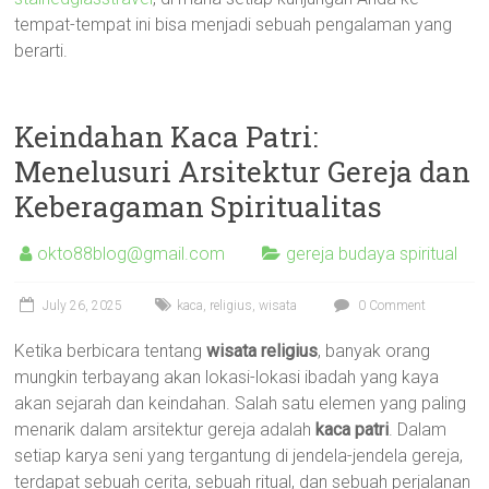
tempat-tempat ini bisa menjadi sebuah pengalaman yang
berarti.
Keindahan Kaca Patri:
Menelusuri Arsitektur Gereja dan
Keberagaman Spiritualitas
okto88blog@gmail.com
gereja budaya spiritual
July 26, 2025
kaca
,
religius
,
wisata
0 Comment
Ketika berbicara tentang
wisata religius
, banyak orang
mungkin terbayang akan lokasi-lokasi ibadah yang kaya
akan sejarah dan keindahan. Salah satu elemen yang paling
menarik dalam arsitektur gereja adalah
kaca patri
. Dalam
setiap karya seni yang tergantung di jendela-jendela gereja,
terdapat sebuah cerita, sebuah ritual, dan sebuah perjalanan