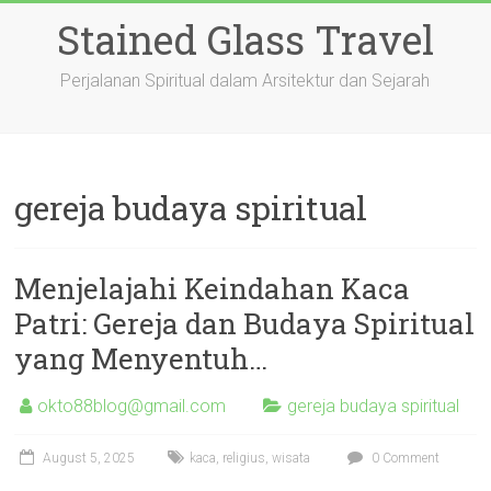
Skip
Stained Glass Travel
to
content
Perjalanan Spiritual dalam Arsitektur dan Sejarah
gereja budaya spiritual
Menjelajahi Keindahan Kaca
Patri: Gereja dan Budaya Spiritual
yang Menyentuh…
okto88blog@gmail.com
gereja budaya spiritual
August 5, 2025
kaca
,
religius
,
wisata
0 Comment