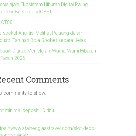
njelajahi Ekosistem Hiburan Digital Paling
utakhir Bersama VIOBET
LOT88
rspektif Analitis: Melihat Peluang dalam
ndustri Taruhan Bola Sbobet secara Jelas
osaik Digital: Menjelajahi Warna-Warni Hiburan
i Tahun 2026
Recent Comments
o comments to show.
ot minimal deposit 10 ribu
ttps://www.stainedglasstravel.com/slot-depo-
0k-hahawin88