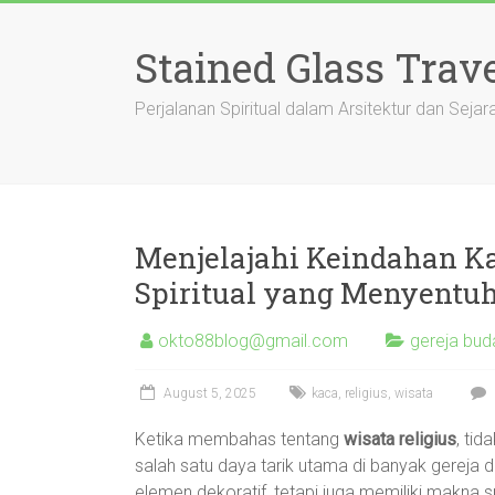
Skip
to
Stained Glass Trav
content
Perjalanan Spiritual dalam Arsitektur dan Sejar
Menjelajahi Keindahan Ka
Spiritual yang Menyentu
okto88blog@gmail.com
gereja buda
August 5, 2025
kaca
,
religius
,
wisata
Ketika membahas tentang
wisata religius
, ti
salah satu daya tarik utama di banyak gereja di
elemen dekoratif, tetapi juga memiliki makna s