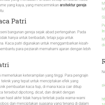
Me
lisme yang kaya, yang mencerminkan
arsitektur gereja
M
tu.
S
aca Patri
Pe
I
m seni bangunan gereja sejak abad pertengahan. Pada
tidak hanya untuk beribadah, tetapi juga untuk
M
a. Kaca patri digunakan untuk menggambarkan kisah-
d
g membantu para peziarah memahami ajaran dengan lebih
tri
N
 memerlukan keterampilan yang tinggi. Para pengrajin
n teknik yang tepat untuk menciptakan efek yang
sl
nik pembuatan kaca tiup, di mana kaca cair ditiup
ca tersebut dipotong, dicat, dan dirakit dengan
n hasil akhir tidak hanya terletak pada warna-warni
h
robos dan menciptakan suasana yang tenang di dalam
1