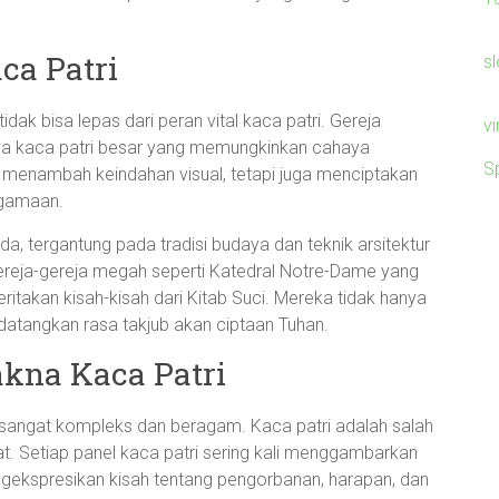
ca Patri
sl
tidak bisa lepas dari peran vital kaca patri. Gereja
v
dela kaca patri besar yang memungkinkan cahaya
S
a menambah keindahan visual, tetapi juga menciptakan
agamaan.
da, tergantung pada tradisi budaya dan teknik arsitektur
gereja-gereja megah seperti Katedral Notre-Dame yang
ritakan kisah-kisah dari Kitab Suci. Mereka tidak hanya
datangkan rasa takjub akan ciptaan Tuhan.
akna Kaca Patri
s sangat kompleks dan beragam. Kaca patri adalah salah
ihat. Setiap panel kaca patri sering kali menggambarkan
gekspresikan kisah tentang pengorbanan, harapan, dan