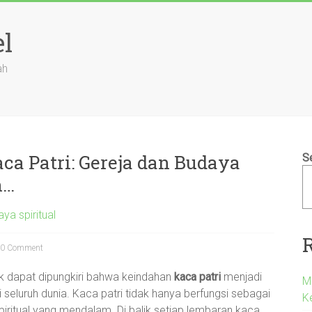
el
ah
ca Patri: Gereja dan Budaya
S
h…
ya spiritual
0 Comment
dak dapat dipungkiri bahwa keindahan
kaca patri
menjadi
M
 seluruh dunia. Kaca patri tidak hanya berfungsi sebagai
K
piritual yang mendalam. Di balik setiap lembaran kaca