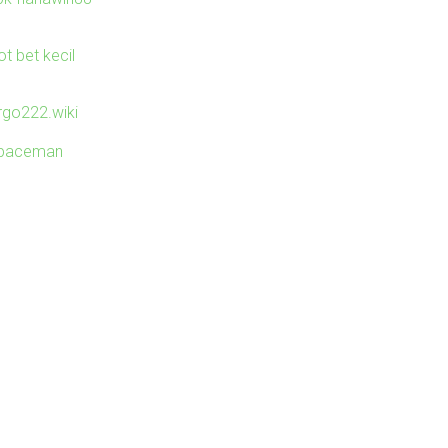
ot bet kecil
irgo222.wiki
paceman