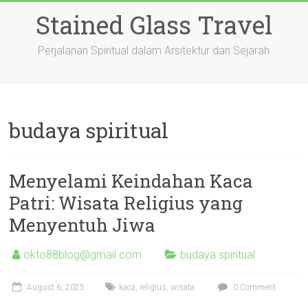
Skip
Stained Glass Travel
to
content
Perjalanan Spiritual dalam Arsitektur dan Sejarah
budaya spiritual
Menyelami Keindahan Kaca
Patri: Wisata Religius yang
Menyentuh Jiwa
okto88blog@gmail.com
budaya spiritual
August 6, 2025
kaca
,
religius
,
wisata
0 Comment