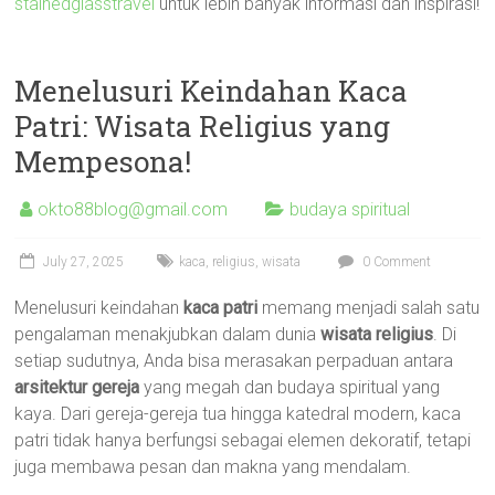
stainedglasstravel
untuk lebih banyak informasi dan inspirasi!
Menelusuri Keindahan Kaca
Patri: Wisata Religius yang
Mempesona!
okto88blog@gmail.com
budaya spiritual
July 27, 2025
kaca
,
religius
,
wisata
0 Comment
Menelusuri keindahan
kaca patri
memang menjadi salah satu
pengalaman menakjubkan dalam dunia
wisata religius
. Di
setiap sudutnya, Anda bisa merasakan perpaduan antara
arsitektur gereja
yang megah dan budaya spiritual yang
kaya. Dari gereja-gereja tua hingga katedral modern, kaca
patri tidak hanya berfungsi sebagai elemen dekoratif, tetapi
juga membawa pesan dan makna yang mendalam.