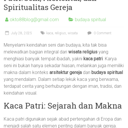
Spiritualitas Gereja
okto88blog@gmail.com
budaya spiritual
July 28, 2025
kaca
,
religius
,
wisata
0 Comment
Menyelami keindahan seni dan budaya, kita tak bisa
melewatkan bagian integral dari
wisata religius
yang
menghiasi banyak tempat ibadah, yakni
kaca patri
. Karya
seni ini bukan hanya sekadar hiasan, melainkan juga memiliki
makna dalam konteks
arsitektur gereja
dan
budaya spiritual
yang mendalam. Dalam setiap lekuk kaca yang berwarna,
terdapat cerita yang berhubungan dengan iman, tradisi, dan
keindahan visual.
Kaca Patri: Sejarah dan Makna
Kaca patri digunakan sejak abad pertengahan di Eropa dan
menjadi salah satu elemen penting dalam banyak gereja.