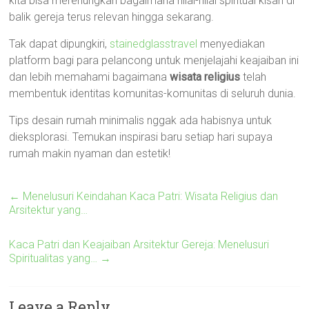
kita bisa merenungkan bagaimana nilai-nilai spiritual kisah di
balik gereja terus relevan hingga sekarang.
Tak dapat dipungkiri,
stainedglasstravel
menyediakan
platform bagi para pelancong untuk menjelajahi keajaiban ini
dan lebih memahami bagaimana
wisata religius
telah
membentuk identitas komunitas-komunitas di seluruh dunia.
Tips desain rumah minimalis nggak ada habisnya untuk
dieksplorasi. Temukan inspirasi baru setiap hari supaya
rumah makin nyaman dan estetik!
←
Menelusuri Keindahan Kaca Patri: Wisata Religius dan
Arsitektur yang…
Kaca Patri dan Keajaiban Arsitektur Gereja: Menelusuri
Spiritualitas yang…
→
Leave a Reply