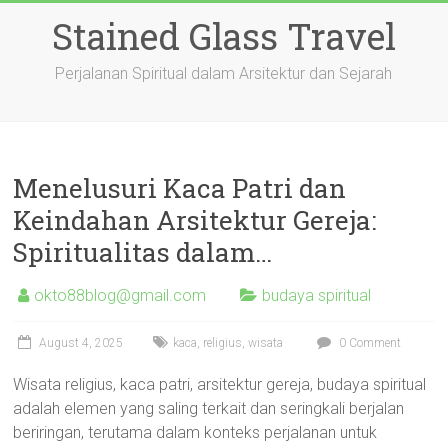
Skip
Stained Glass Travel
to
content
Perjalanan Spiritual dalam Arsitektur dan Sejarah
Menelusuri Kaca Patri dan
Keindahan Arsitektur Gereja:
Spiritualitas dalam…
okto88blog@gmail.com
budaya spiritual
August 4, 2025
kaca
,
religius
,
wisata
0 Comment
Wisata religius, kaca patri, arsitektur gereja, budaya spiritual
adalah elemen yang saling terkait dan seringkali berjalan
beriringan, terutama dalam konteks perjalanan untuk