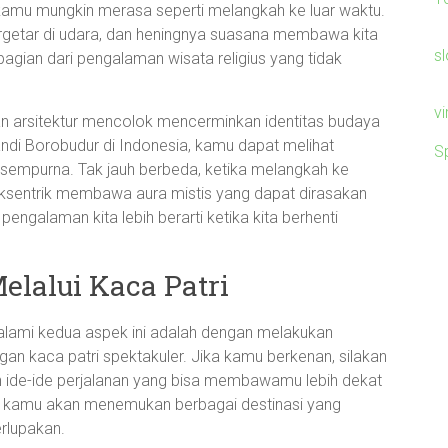
 kamu mungkin merasa seperti melangkah ke luar waktu.
ergetar di udara, dan heningnya suasana membawa kita
sl
agian dari pengalaman wisata religius yang tidak
v
gan arsitektur mencolok mencerminkan identitas budaya
andi Borobudur di Indonesia, kamu dapat melihat
S
u sempurna. Tak jauh berbeda, ketika melangkah ke
eksentrik membawa aura mistis yang dapat dirasakan
 pengalaman kita lebih berarti ketika kita berhenti
elalui Kaca Patri
dalami kedua aspek ini adalah dengan melakukan
an kaca patri spektakuler. Jika kamu berkenan, silakan
ide-ide perjalanan yang bisa membawamu lebih dekat
ana, kamu akan menemukan berbagai destinasi yang
rlupakan.