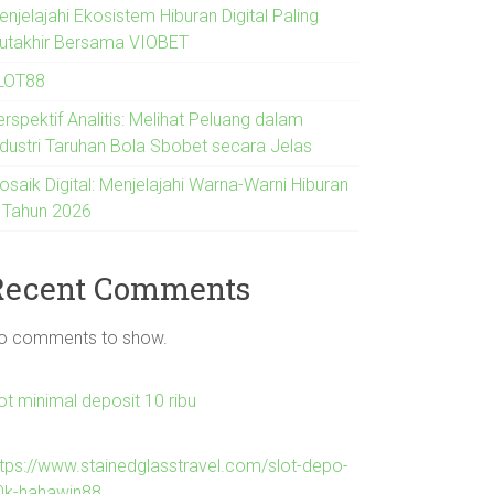
njelajahi Ekosistem Hiburan Digital Paling
utakhir Bersama VIOBET
LOT88
rspektif Analitis: Melihat Peluang dalam
ndustri Taruhan Bola Sbobet secara Jelas
osaik Digital: Menjelajahi Warna-Warni Hiburan
i Tahun 2026
Recent Comments
o comments to show.
ot minimal deposit 10 ribu
ttps://www.stainedglasstravel.com/slot-depo-
0k-hahawin88