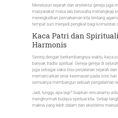
Menelusuri sejarah dan arsitektur gereja jug
masyarakat masa lalu berusaha menangkap keind
meningkatkan pemahaman kita tentang agama,
tempat suci menjadi pengikat bagi komunitas di
Kaca Patri dan Spiritual
Harmonis
Seiring dengan berkembangnya waktu, kaca pa
banyak tradisi spiritual. Gereja-gereja di selu
juga sebagai saksi bisu perjalanan sejarah da
memancarkan sinar keemasan pada sore hari hi
semuanya membangun sebuah pengalaman wisat
Jadi, tunggu apa lagi? Siapkan rencanamu untu
menghormati budaya spiritual kita. Setiap l
makna yang lebih dalam dari eksistensi manusi