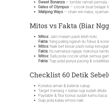
Sweet Bonanza
— tumble ramah pemula, g
Gates of Olympus
— cocok buat belajar tim
Mahjong Ways
— chain win halus, nyaman 
Mitos vs Fakta (Biar Ng
Mitos:
Jam malam pasti lebih hoki.
Fakta:
Yang paling ngaruh itu fokus & konek
Mitos:
Naik bet besar pasti nutup kerugian
Fakta:
Itu namanya ngejar, risikonya tamba
Mitos:
Satu pola cocok untuk semua ga
Fakta:
Tiap judul punya pacing & volatilita
Checklist 60 Detik Sebe
Koneksi aman & baterai cukup.
Target menang + batas rugi sudah ditulis.
Paytable & fitur bonus sudah kamu baca.
Siap jeda kalau emosi naik.