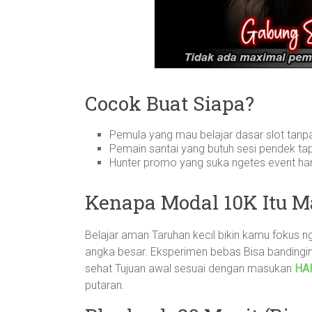
Cocok Buat Siapa?
Pemula yang mau belajar dasar slot tanp
Pemain santai yang butuh sesi pendek tapi
Hunter promo yang suka ngetes event har
Kenapa Modal 10K Itu M
Belajar aman Taruhan kecil bikin kamu fokus ng
angka besar. Eksperimen bebas Bisa bandingin 
sehat Tujuan awal sesuai dengan masukan
HA
putaran.