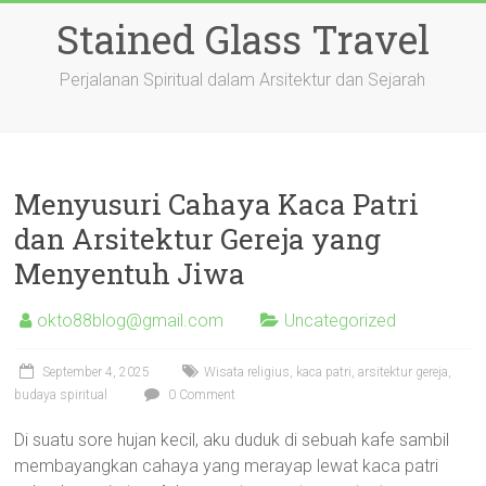
Skip
Stained Glass Travel
to
content
Perjalanan Spiritual dalam Arsitektur dan Sejarah
Menyusuri Cahaya Kaca Patri
dan Arsitektur Gereja yang
Menyentuh Jiwa
okto88blog@gmail.com
Uncategorized
September 4, 2025
Wisata religius, kaca patri, arsitektur gereja,
budaya spiritual
0 Comment
Di suatu sore hujan kecil, aku duduk di sebuah kafe sambil
membayangkan cahaya yang merayap lewat kaca patri