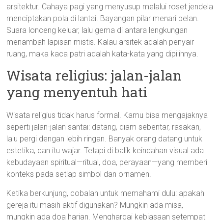
arsitektur. Cahaya pagi yang menyusup melalui roset jendela
menciptakan pola di lantai. Bayangan pilar menari pelan.
Suara lonceng keluar, lalu gema di antara lengkungan
menambah lapisan mistis. Kalau arsitek adalah penyair
ruang, maka kaca patri adalah kata-kata yang dipilihnya.
Wisata religius: jalan-jalan
yang menyentuh hati
Wisata religius tidak harus formal. Kamu bisa mengajaknya
seperti jalan-jalan santai: datang, diam sebentar, rasakan,
lalu pergi dengan lebih ringan. Banyak orang datang untuk
estetika, dan itu wajar. Tetapi di balik keindahan visual ada
kebudayaan spiritual—ritual, doa, perayaan—yang memberi
konteks pada setiap simbol dan ornamen.
Ketika berkunjung, cobalah untuk memahami dulu: apakah
gereja itu masih aktif digunakan? Mungkin ada misa,
mungkin ada doa harian. Menghargai kebiasaan setempat