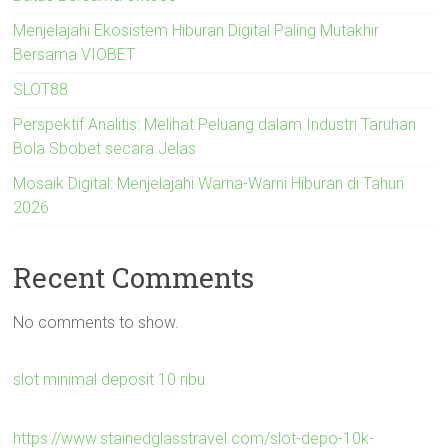
Menjelajahi Ekosistem Hiburan Digital Paling Mutakhir
Bersama VIOBET
SLOT88
Perspektif Analitis: Melihat Peluang dalam Industri Taruhan
Bola Sbobet secara Jelas
Mosaik Digital: Menjelajahi Warna-Warni Hiburan di Tahun
2026
Recent Comments
No comments to show.
slot minimal deposit 10 ribu
https://www.stainedglasstravel.com/slot-depo-10k-