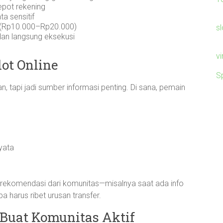
epot rekening
ta sensitif
il (Rp10.000–Rp20.000)
sl
 dan langsung eksekusi
v
ot Online
S
 tapi jadi sumber informasi penting. Di sana, pemain
yata
 rekomendasi dari komunitas—misalnya saat ada info
 harus ribet urusan transfer.
k Buat Komunitas Aktif