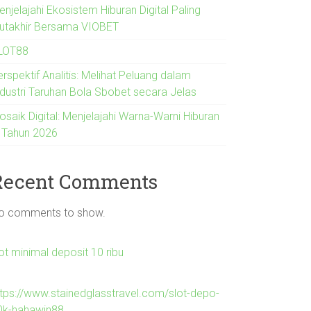
njelajahi Ekosistem Hiburan Digital Paling
utakhir Bersama VIOBET
LOT88
rspektif Analitis: Melihat Peluang dalam
ndustri Taruhan Bola Sbobet secara Jelas
osaik Digital: Menjelajahi Warna-Warni Hiburan
i Tahun 2026
Recent Comments
o comments to show.
ot minimal deposit 10 ribu
ttps://www.stainedglasstravel.com/slot-depo-
0k-hahawin88