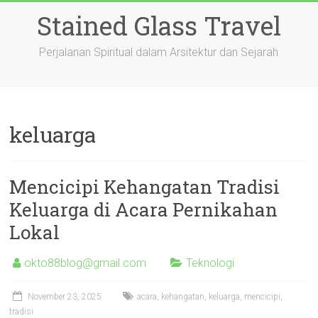
Skip
Stained Glass Travel
to
content
Perjalanan Spiritual dalam Arsitektur dan Sejarah
keluarga
Mencicipi Kehangatan Tradisi
Keluarga di Acara Pernikahan
Lokal
okto88blog@gmail.com
Teknologi
November 23, 2025
acara
,
kehangatan
,
keluarga
,
mencicipi
,
tradisi