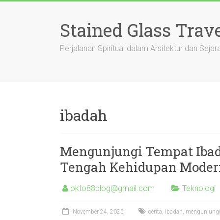
Skip
to
Stained Glass Trav
content
Perjalanan Spiritual dalam Arsitektur dan Sejar
ibadah
Mengunjungi Tempat Ibadah
Tengah Kehidupan Moder
okto88blog@gmail.com
Teknologi
November 24, 2025
cerita
,
ibadah
,
mengunjung