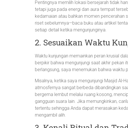
Pentingnya memilih lokasi bersejarah tidak ha
tetapi juga pada energi dan aura tempat ter
kedamaian atau bahkan momen pencerahan saa
riset sebelumnya—baca buku atau artikel tenta
setiap detail ketika mengunjunginya.
2. Sesuaikan Waktu Ku
Waktu kunjungan memainkan peran krusial dal
berpikir bahwa mengunjungi saat akhir pekan i
berlangsung, saya menemukan bahwa waktu pag
Misalnya, ketika saya mengunjungi Masjid Al
atmosfernya sangat berbeda dibandingkan saa
bergema lembut melalui ruang kosong, menci
gangguan suara lain. Jika memungkinkan, caril
tertentu sehingga Anda dapat merasakan ked
mengambil alih.
3. Kenali Ritual dan Tra