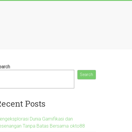
earch
Search
Recent Posts
engeksplorasi Dunia Gamifikasi dan
esenangan Tanpa Batas Bersama okto88