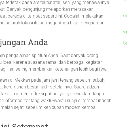
nya terletak pada arsitektur atau seni yang menawannya
sebut. Banyak pengunjung melaporkan merasakan
sl
t berada di tempat seperti ini. Cobalah melakukan
ng sejarah lokasi itu sehingga Anda bisa menghargai
v
njungan Anda
S
am pengalaman spiritual Anda. Saat banyak orang
tu ideal karena suasana ramai dan berbagai kegiatan
i hari sering memberikan ketenangan lebih bagi jiwa.
-Haram di Mekkah pada jam-jam tenang sebelum subuh,
t kerumunan besar hadir setelahnya. Suara adzan
ptakan momen refleksi pribadi yang mendalam tanpa
ah informasi tentang waktu-waktu sunyi di tempat ibadah
amaian sejati sebelum kehidupan modern kembali
disi Setempat