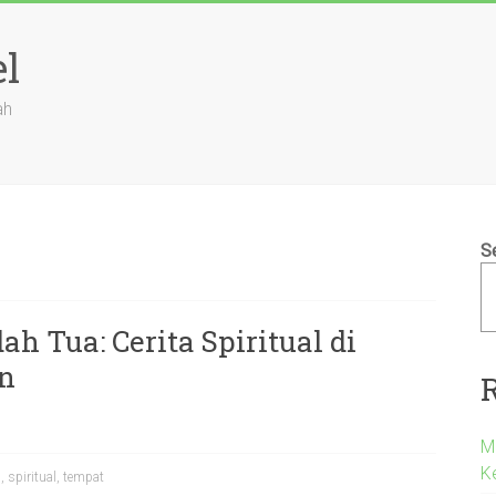
el
ah
S
 Tua: Cerita Spiritual di
n
M
K
i
,
spiritual
,
tempat