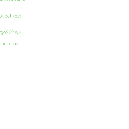
ot bet kecil
irgo222.wiki
paceman