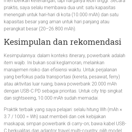
memberikan ketenangan, tapi harganya lebih tinggi. Secara
praktis, saya selalu membawa dua unit: satu kapasitas
menengah untuk hari-hari di kota (10.000 mAh) dan satu
kapasitas besar yang aman untuk hari panjang atau
perangkat besar (20–26.800 mAh).
Kesimpulan dan rekomendasi
Kesimpulannya: dalam konteks itinerary, powerbank adalah
item wajib. Ini bukan soal keglamoran, melainkan
manajemen risiko dan efisiensi waktu. Untuk perjalanan
yang berfokus pada transportasi (kereta, pesawat, ferry)
atau aktivitas luar ruang, bawa powerbank 20.000 mAh
dengan USB-C PD sebagai prioritas. Untuk city trip singkat
dan sightseeing, 10.000 mAh sudah memadai.
Praktik terbaik yang saya pelajari: selalu hitung Wh (mAh ×
3.7 / 1000 = Wh) saat membeli dan cek kebijakan
maskapai; simpan powerbank di carry-on; bawa kabel USB-
C berkualitas dan adaptor travel multi-country; pilih model