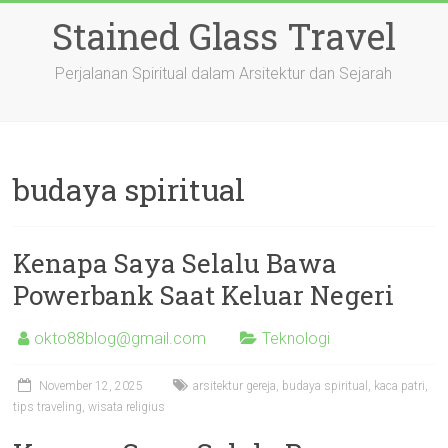
Skip
Stained Glass Travel
to
content
Perjalanan Spiritual dalam Arsitektur dan Sejarah
budaya spiritual
Kenapa Saya Selalu Bawa
Powerbank Saat Keluar Negeri
okto88blog@gmail.com
Teknologi
November 12, 2025
arsitektur gereja
,
budaya spiritual
,
kaca patri
,
tips traveling
,
wisata religius