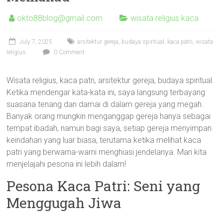
okto88blog@gmail.com
wisata religius kaca
July 7, 2025
arsitektur gereja
,
budaya spiritual
,
kaca patri
,
wisata
religius
0 Comment
Wisata religius, kaca patri, arsitektur gereja, budaya spiritual.
Ketika mendengar kata-kata ini, saya langsung terbayang
suasana tenang dan damai di dalam gereja yang megah.
Banyak orang mungkin menganggap gereja hanya sebagai
tempat ibadah, namun bagi saya, setiap gereja menyimpan
keindahan yang luar biasa, terutama ketika melihat kaca
patri yang berwarna-warni menghiasi jendelanya. Mari kita
menjelajahi pesona ini lebih dalam!
Pesona Kaca Patri: Seni yang
Menggugah Jiwa