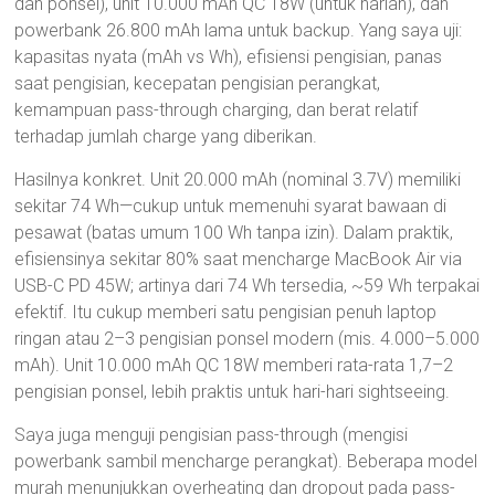
dan ponsel), unit 10.000 mAh QC 18W (untuk harian), dan
powerbank 26.800 mAh lama untuk backup. Yang saya uji:
kapasitas nyata (mAh vs Wh), efisiensi pengisian, panas
saat pengisian, kecepatan pengisian perangkat,
kemampuan pass-through charging, dan berat relatif
terhadap jumlah charge yang diberikan.
Hasilnya konkret. Unit 20.000 mAh (nominal 3.7V) memiliki
sekitar 74 Wh—cukup untuk memenuhi syarat bawaan di
pesawat (batas umum 100 Wh tanpa izin). Dalam praktik,
efisiensinya sekitar 80% saat mencharge MacBook Air via
USB-C PD 45W; artinya dari 74 Wh tersedia, ~59 Wh terpakai
efektif. Itu cukup memberi satu pengisian penuh laptop
ringan atau 2–3 pengisian ponsel modern (mis. 4.000–5.000
mAh). Unit 10.000 mAh QC 18W memberi rata-rata 1,7–2
pengisian ponsel, lebih praktis untuk hari-hari sightseeing.
Saya juga menguji pengisian pass-through (mengisi
powerbank sambil mencharge perangkat). Beberapa model
murah menunjukkan overheating dan dropout pada pass-