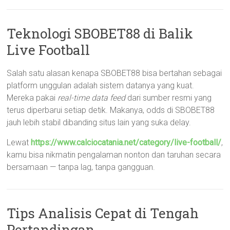
Teknologi SBOBET88 di Balik
Live Football
Salah satu alasan kenapa SBOBET88 bisa bertahan sebagai
platform unggulan adalah sistem datanya yang kuat.
Mereka pakai
real-time data feed
dari sumber resmi yang
terus diperbarui setiap detik. Makanya, odds di SBOBET88
jauh lebih stabil dibanding situs lain yang suka delay.
Lewat
https://www.calciocatania.net/category/live-football/
,
kamu bisa nikmatin pengalaman nonton dan taruhan secara
bersamaan — tanpa lag, tanpa gangguan.
Tips Analisis Cepat di Tengah
Pertandingan