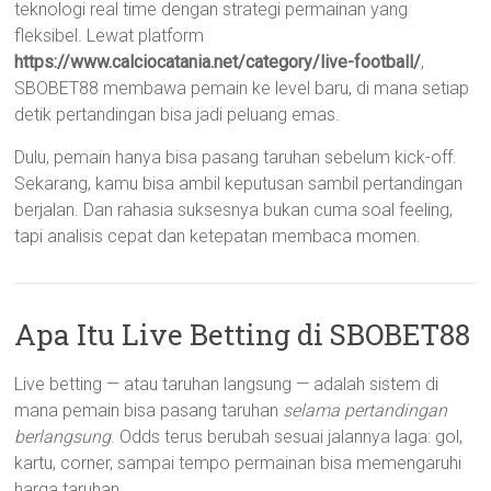
teknologi real time dengan strategi permainan yang
fleksibel. Lewat platform
https://www.calciocatania.net/category/live-football/
,
SBOBET88 membawa pemain ke level baru, di mana setiap
detik pertandingan bisa jadi peluang emas.
Dulu, pemain hanya bisa pasang taruhan sebelum kick-off.
Sekarang, kamu bisa ambil keputusan sambil pertandingan
berjalan. Dan rahasia suksesnya bukan cuma soal feeling,
tapi analisis cepat dan ketepatan membaca momen.
Apa Itu Live Betting di SBOBET88
Live betting — atau taruhan langsung — adalah sistem di
mana pemain bisa pasang taruhan
selama pertandingan
berlangsung
. Odds terus berubah sesuai jalannya laga: gol,
kartu, corner, sampai tempo permainan bisa memengaruhi
harga taruhan.