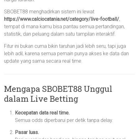
SBOBET88 menghadirkan sistem ini lewat
https://www.calciocatania.net/category/live-football/
,
tempat di mana kamu bisa pantau semua pertandingan,
statistik, dan peluang dalam satu tampilan interaktif.
Fitur ini bukan cuma bikin taruhan jadi lebih seru, tapi juga
lebih adil, karena semua pemain punya akses ke data dan
update yang sama secara real time.
Mengapa SBOBET88 Unggul
dalam Live Betting
Kecepatan data real time.
Semua odds diperbarui per detik tanpa delay.
Pasar luas.