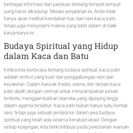
berbagai informasi dan panduan tentang tempat-tempat
yang harus dikunjungi. Melalui perjalanan ini, Anda tidak
hanya akan melihat keindahan luar dari seni kaca patri,
tetapi juga menyelami makna yang lebih dalam di balik
karya-karya ini.
Budaya Spiritual yang Hidup
dalam Kaca dan Batu
Ketika kita berbicara tentang budaya spiritual, kaca patri
adalah simbol yang kuat dari penggabungan seni dan
keyakinan. Dalam banyak tradisi, warna dan desain kaca
patri dipilih dengan cermat untuk menyampaikan pesan
tertentu, menggambarkan nilai-nilai yang dijunjung tinggi
dalam agama tersebut. Kaca patri bukan hanya satu bentuk
seni, tetapi juga sebuah jendela ke dalam jiwa budaya
spiritual yang telah ada selama berabad-abad. Dengan
setiap kunjungan, kita berkontribusi pada pelestarian warisan