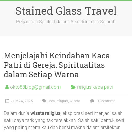
Skip
Stained Glass Travel
to
content
Perjalanan Spiritual dalam Arsitektur dan Sejarah
Menjelajahi Keindahan Kaca
Patri di Gereja: Spiritualitas
dalam Setiap Warna
okto88blog@gmail.com
religius kaca patri
July 24, 2025
kaca
,
religius
,
wisata
0 Comment
Dalam dunia
wisata religius
, eksplorasi seni menjadi salah
satu daya tarik yang tak terelakkan. Salah satu bentuk seni
yang paling memukau dan berisi makna dalam arsitektur