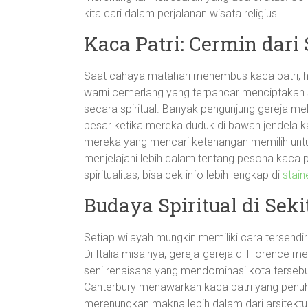
kita cari dalam perjalanan wisata religius.
Kaca Patri: Cermin dari 
Saat cahaya matahari menembus kaca patri, h
warni cemerlang yang terpancar menciptakan 
secara spiritual. Banyak pengunjung gereja m
besar ketika mereka duduk di bawah jendela kac
mereka yang mencari ketenangan memilih untuk
menjelajahi lebih dalam tentang pesona kaca 
spiritualitas, bisa cek info lebih lengkap di
stain
Budaya Spiritual di Seki
Setiap wilayah mungkin memiliki cara tersendiri
Di Italia misalnya, gereja-gereja di Florence m
seni renaisans yang mendominasi kota tersebut.
Canterbury menawarkan kaca patri yang penuh 
merenungkan makna lebih dalam dari arsitektu