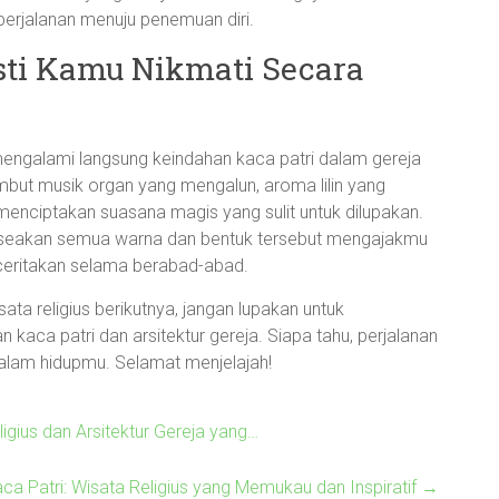
 perjalanan menuju penemuan diri.
sti Kamu Nikmati Secara
engalami langsung keindahan kaca patri dalam gereja
mbut musik organ yang mengalun, aroma lilin yang
 menciptakan suasana magis yang sulit untuk dilupakan.
i, seakan semua warna dan bentuk tersebut mengajakmu
diceritakan selama berabad-abad.
a religius berikutnya, jangan lupakan untuk
aca patri dan arsitektur gereja. Siapa tahu, perjalanan
 dalam hidupmu. Selamat menjelajah!
igius dan Arsitektur Gereja yang…
ca Patri: Wisata Religius yang Memukau dan Inspiratif
→