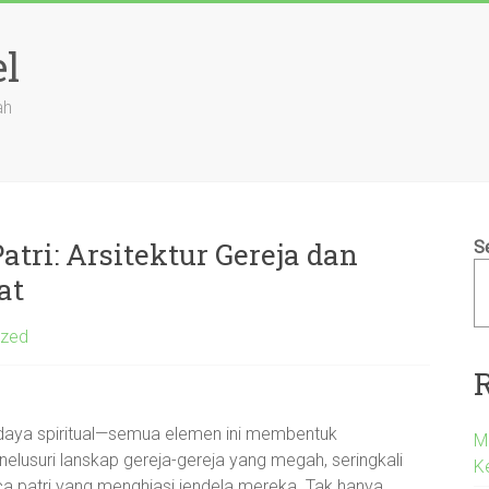
el
ah
tri: Arsitektur Gereja dan
S
at
ized
, budaya spiritual—semua elemen ini membentuk
M
elusuri lanskap gereja-gereja yang megah, seringkali
K
ca patri yang menghiasi jendela mereka. Tak hanya