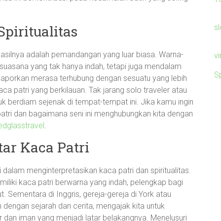
Spiritualitas
sl
asilnya adalah pemandangan yang luar biasa. Warna-
v
suasana yang tak hanya indah, tetapi juga mendalam
S
elaporkan merasa terhubung dengan sesuatu yang lebih
a patri yang berkilauan. Tak jarang solo traveler atau
 berdiam sejenak di tempat-tempat ini. Jika kamu ingin
patri dan bagaimana seni ini menghubungkan kita dengan
edglasstravel
.
tar Kaca Patri
 dalam menginterpretasikan kaca patri dan spiritualitas.
emiliki kaca patri berwarna yang indah, pelengkap bagi
 Sementara di Inggris, gereja-gereja di York atau
dengan sejarah dan cerita, mengajak kita untuk
r dan iman yang menjadi latar belakangnya. Menelusuri