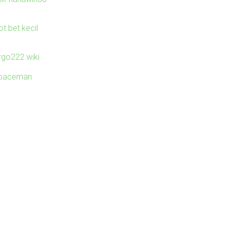
ot bet kecil
irgo222.wiki
paceman