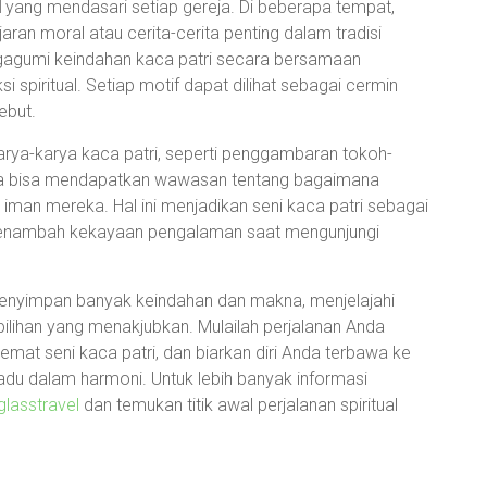
l
yang mendasari setiap gereja. Di beberapa tempat,
ran moral atau cerita-cerita penting dalam tradisi
gumi keindahan kaca patri secara bersamaan
i spiritual. Setiap motif dapat dilihat sebagai cermin
ebut.
rya-karya kaca patri, seperti penggambaran tokoh-
 kita bisa mendapatkan wawasan tentang bagaimana
n mereka. Hal ini menjadikan seni kaca patri sebagai
an menambah kekayaan pengalaman saat mengunjungi
nyimpan banyak keindahan dan makna, menjelajahi
 pilihan yang menakjubkan. Mulailah perjalanan Anda
mat seni kaca patri, dan biarkan diri Anda terbawa ke
du dalam harmoni. Untuk lebih banyak informasi
glasstravel
dan temukan titik awal perjalanan spiritual