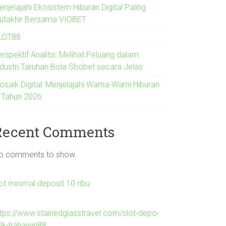
njelajahi Ekosistem Hiburan Digital Paling
utakhir Bersama VIOBET
LOT88
rspektif Analitis: Melihat Peluang dalam
ndustri Taruhan Bola Sbobet secara Jelas
osaik Digital: Menjelajahi Warna-Warni Hiburan
i Tahun 2026
Recent Comments
o comments to show.
ot minimal deposit 10 ribu
ttps://www.stainedglasstravel.com/slot-depo-
0k-hahawin88