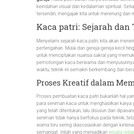
keindahan visual dan kedalaman spiritual. Set
tersendiri, mengajak kita untuk merenung dan 
Kaca patri: Sejarah da
Menyelami sejarah kaca patri, kita akan mene
pertengahan. Mulai dari gereja-gereja kecil hin
untuk menciptakan nuansa sakral yang memuka
pemotongan kaca berwarna dan menyusunnya m
waktu, teknik ini semakin berkembang dan ber
Proses Kreatif dalam Mem
Proses pembuatan kaca patri bukanlah hal yang
para seniman kaca untuk menghasilkan karya y
yang telah ditentukan, lalu disusun dan dipasa
seniman tidak hanya berfokus pada teknik, teta
warna biru sering diasosiasikan dengan ket
semangat. Inilah yang menjadikan
wisata relig