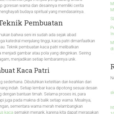
Me
iap goresan warna dan desainnya memiliki cerita
M
menghayati budaya spiritual yang mendasarinya.
S
n Teknik Pembuatan
Pe
I
mukan bahwa seni ini sudah ada sejak abad
gga katedral menjulang tinggi, kaca patri dimanfaatkan
M
u. Teknik pembuatan kaca patri melibatkan
d
enjadi gambar atau pola yang diinginkan. Seiring
agam, menjadikan setiap lembarannya unik.
buat Kaca Patri
N
 sederhana. Dibutuhkan ketelitian dan keahlian dari
ang indah. Setiap lembar kaca dipotong sesuai desain
sl
ng dengan bantuan timah. Selama proses ini, para
pi juga pada makna di balik setiap warna. Misalnya,
enangan, sementara warna merah melambangkan
h
ius kaca
semakin menarik, karena kita dapat merasakan
1