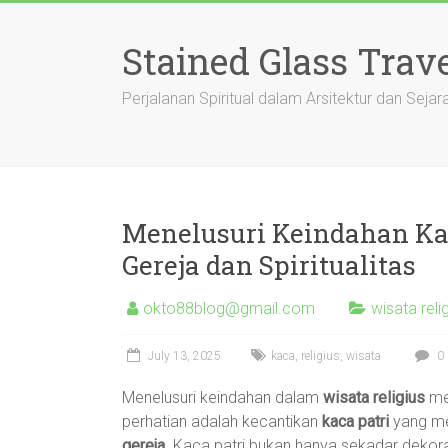
Skip
to
Stained Glass Trav
content
Perjalanan Spiritual dalam Arsitektur dan Sejar
Menelusuri Keindahan Kac
Gereja dan Spiritualitas
okto88blog@gmail.com
wisata reli
July 13, 2025
kaca
,
religius
,
wisata
0
Menelusuri keindahan dalam
wisata religius
mem
perhatian adalah kecantikan
kaca patri
yang me
gereja
. Kaca patri bukan hanya sekadar dekor