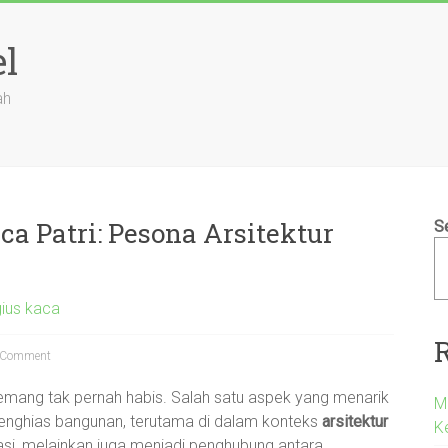
el
ah
a Patri: Pesona Arsitektur
S
gius kaca
 Comment
ang tak pernah habis. Salah satu aspek yang menarik
M
nghias bangunan, terutama di dalam konteks
arsitektur
K
asi, melainkan juga menjadi penghubung antara