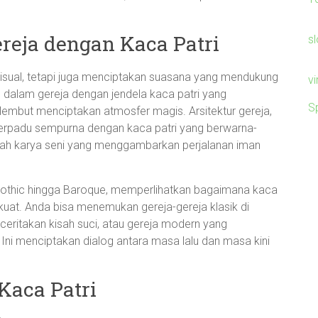
reja dengan Kaca Patri
sl
isual, tetapi juga menciptakan suasana yang mendukung
v
 dalam gereja dengan jendela kaca patri yang
S
embut menciptakan atmosfer magis. Arsitektur gereja,
berpadu sempurna dengan kaca patri yang berwarna-
buah karya seni yang menggambarkan perjalanan iman
ri Gothic hingga Baroque, memperlihatkan bagaimana kaca
 kuat. Anda bisa menemukan gereja-gereja klasik di
nceritakan kisah suci, atau gereja modern yang
Ini menciptakan dialog antara masa lalu dan masa kini
Kaca Patri