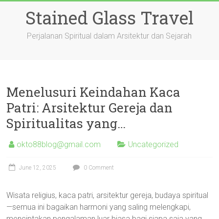
Skip
Stained Glass Travel
to
content
Perjalanan Spiritual dalam Arsitektur dan Sejarah
Menelusuri Keindahan Kaca
Patri: Arsitektur Gereja dan
Spiritualitas yang…
okto88blog@gmail.com
Uncategorized
June 12, 2025
0 Comment
Wisata religius, kaca patri, arsitektur gereja, budaya spiritual
—semua ini bagaikan harmoni yang saling melengkapi,
menciptakan pengalaman luar biasa bagi siapa saja yang