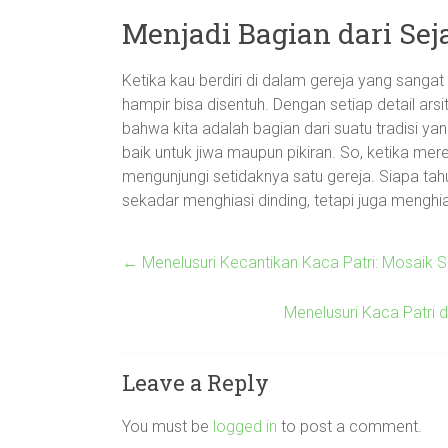
Menjadi Bagian dari Sej
Ketika kau berdiri di dalam gereja yang sanga
hampir bisa disentuh. Dengan setiap detail arsi
bahwa kita adalah bagian dari suatu tradisi y
baik untuk jiwa maupun pikiran. So, ketika mer
mengunjungi setidaknya satu gereja. Siapa tah
sekadar menghiasi dinding, tetapi juga menghias
←
Menelusuri Kecantikan Kaca Patri: Mosaik Spi
Menelusuri Kaca Patri 
Leave a Reply
You must be
logged in
to post a comment.