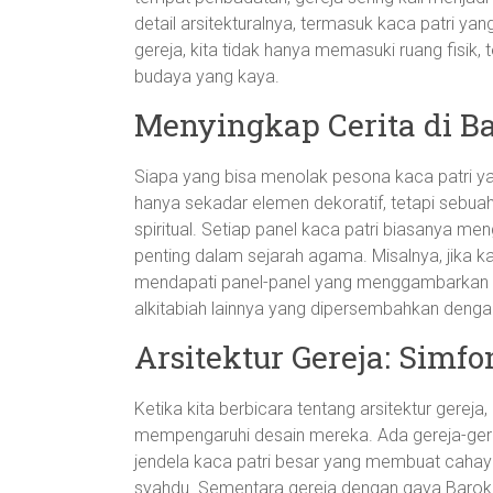
detail arsitekturalnya, termasuk kaca patri y
gereja, kita tidak hanya memasuki ruang fisik,
budaya yang kaya.
Menyingkap Cerita di Ba
Siapa yang bisa menolak pesona kaca patri ya
hanya sekadar elemen dekoratif, tetapi sebua
spiritual. Setiap panel kaca patri biasanya m
penting dalam sejarah agama. Misalnya, jika ka
mendapati panel-panel yang menggambarkan ke
alkitabiah lainnya yang dipersembahkan deng
Arsitektur Gereja: Simfo
Ketika kita berbicara tentang arsitektur gerej
mempengaruhi desain mereka. Ada gereja-ger
jendela kaca patri besar yang membuat caha
syahdu. Sementara gereja dengan gaya Barok