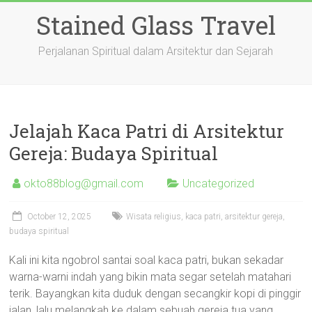
Skip
Stained Glass Travel
to
content
Perjalanan Spiritual dalam Arsitektur dan Sejarah
Jelajah Kaca Patri di Arsitektur
Gereja: Budaya Spiritual
okto88blog@gmail.com
Uncategorized
October 12, 2025
Wisata religius, kaca patri, arsitektur gereja,
budaya spiritual
Kali ini kita ngobrol santai soal kaca patri, bukan sekadar
warna-warni indah yang bikin mata segar setelah matahari
terik. Bayangkan kita duduk dengan secangkir kopi di pinggir
jalan, lalu melangkah ke dalam sebuah gereja tua yang