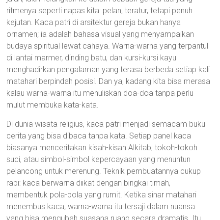
ritmenya seperti napas kita: pelan, teratur, tetapi penuh
kejutan. Kaca patri di arsitektur gereja bukan hanya
ornamen; ia adalah bahasa visual yang menyampaikan
budaya spiritual lewat cahaya. Warna-warna yang terpantul
di lantai marmer, dinding batu, dan kursi-kursi kayu
menghadirkan pengalaman yang terasa berbeda setiap kali
matahari berpindah posisi. Dan ya, kadang kita bisa merasa
kalau warna-warna itu menuliskan doa-doa tanpa perlu
mulut membuka kata-kata.
Di dunia wisata religius, kaca patri menjadi semacam buku
cerita yang bisa dibaca tanpa kata. Setiap panel kaca
biasanya menceritakan kisah-kisah Alkitab, tokoh-tokoh
suci, atau simbol-simbol kepercayaan yang menuntun
pelancong untuk merenung. Teknik pembuatannya cukup
rapi: kaca berwarna diikat dengan bingkai timah,
membentuk pola-pola yang rumit. Ketika sinar matahari
menembus kaca, warna-warna itu tersaji dalam nuansa
yang bisa mengubah suasana ruang secara dramatis. Itu